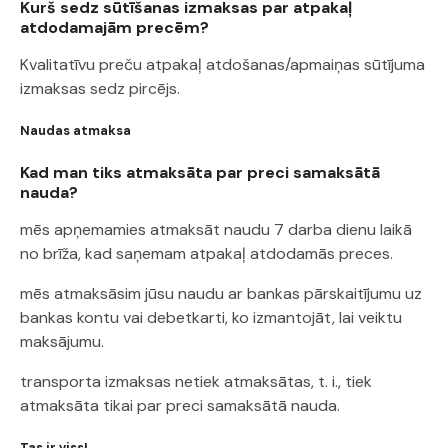
Kurš sedz sūtīšanas izmaksas par atpakaļ
atdodamajām precēm?
Kvalitatīvu preču atpakaļ atdošanas/apmaiņas sūtījuma
izmaksas sedz pircējs.
Naudas atmaksa
Kad man tiks atmaksāta par preci samaksātā
nauda?
mēs apņemamies atmaksāt naudu 7 darba dienu laikā
no brīža, kad saņemam atpakaļ atdodamās preces.
mēs atmaksāsim jūsu naudu ar bankas pārskaitījumu uz
bankas kontu vai debetkarti, ko izmantojāt, lai veiktu
maksājumu.
transporta izmaksas netiek atmaksātas, t. i., tiek
atmaksāta tikai par preci samaksātā nauda.
Tas ir viss!