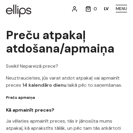
0
LV
MENU
Preču atpakaļ
atdošana/apmaiņa
Sveiki! Nepareizā prece?
Neuztraucieties, jūs varat atdot atpakaļ vai apmainīt
preces
14 kalendāro dienu
laikā pēc to saņemšanas.
Preču apmaiņa
Kā apmainīt preces?
Ja vēlaties apmainīt preces, tās ir jānosūta mums
atpakaļ, kā aprakstīts tālāk, un pēc tam tās atkārtoti