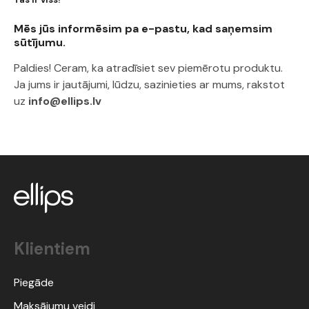
Mēs jūs informēsim pa e-pastu, kad saņemsim
sūtījumu.
Paldies! Ceram, ka atradīsiet sev piemērotu produktu.
Ja jums ir jautājumi, lūdzu, sazinieties ar mums, rakstot
uz
info@ellips.lv
Klientiem
Piegāde
Maksājumu veidi