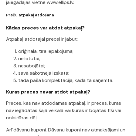
jāiegādājas vietnē www.ellips.lv.
Preču atpakaļ atdošana
Kādas preces var atdot atpakaļ?
Atpakaļ atdotajai precei ir jābūt:
oriģinālā, tīrā iepakojumā;
nelietotai;
nesabojātai;
savā sākotnējā izskatā;
tādā pašā komplektācijā, kādā tā saņemta.
Kuras preces nevar atdot atpakaļ?
Preces, kas nav atdodamas atpakaļ, ir preces, kuras
nav iegādātas šajā veikalā vai kuras ir bojātas tīši vai
nolaidības dēļ.
Arī dāvanu kuponi. Dāvanu kuponi nav atmaksājami un