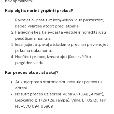
nav apmaināmi.
Kaip elgtis norint grąžinti prekes?
Rakstiet e-pastu uz info@ellips.lv un pastāstiet,
kāpēc vēlaties atdot preci atpakaļ.
Pārliecinieties, ka e-pasta vēstulē ir norādīts jūsu
pasūtījuma numurs.
Iesaiņojiet atpakaļ atdodamo preci un pievienojiet
pirkuma dokumentu.
Nosūtiet preces, izmantojot jūsu izvēlēto
piegādes veidu.
Kur preces atdot atpakaļ?
Ar kurjerpasta starpniecību nosūtiet preces uz
adresi:
Nosūtīt preces uz adresi: VENIPAK (UAB „Airsa“),
Liepkalnio g. 172e (28. rampa), Viļņa, LT 02121. Tālr.
Nr. +370 694 65869