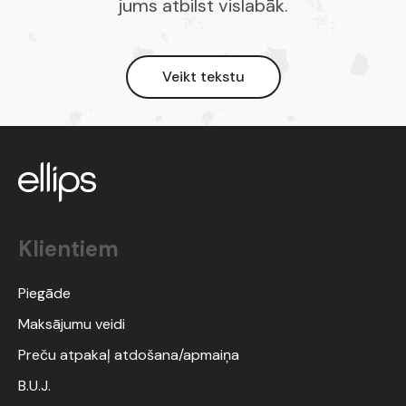
jums atbilst vislabāk.
Veikt tekstu
Klientiem
Piegāde
Maksājumu veidi
Preču atpakaļ atdošana/apmaiņa
B.U.J.