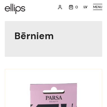
0
LV
MENU
Bērniem