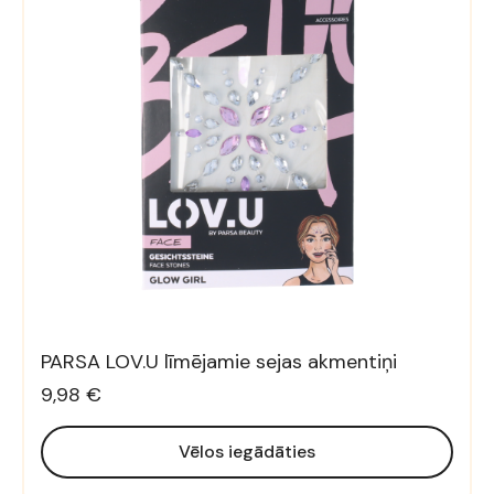
PARSA LOV.U līmējamie sejas akmentiņi
9,98 €
Vēlos iegādāties