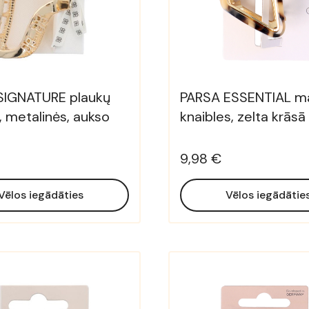
SIGNATURE plaukų
PARSA ESSENTIAL m
, metalinės, aukso
knaibles, zelta krāsā
9,98 €
Vēlos iegādāties
Vēlos iegādātie