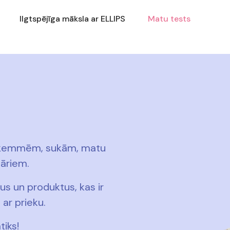
Ilgtspējīga māksla ar ELLIPS
Matu tests
 ķemmēm, sukām, matu
āriem.
us un produktus, kas ir
 ar prieku.
tiks!