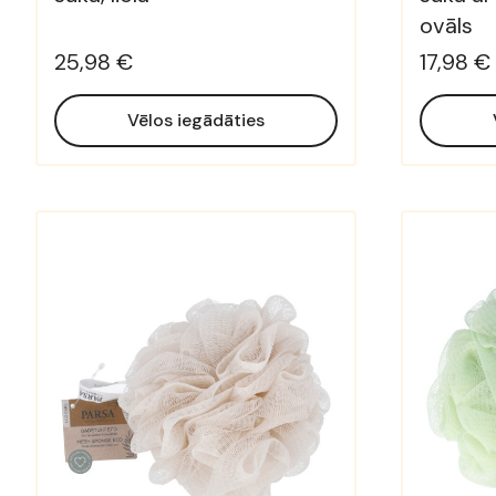
ovāls
25,98 €
17,98 €
Vēlos iegādāties