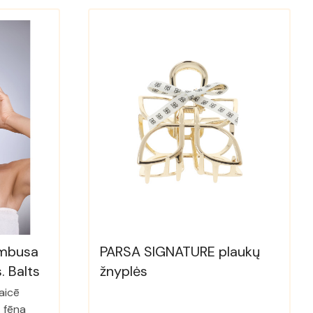
ambusa
PARSA SIGNATURE plaukų
. Balts
žnyplės
aicē
 fēna