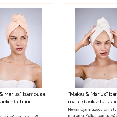
 & Marius” bambusa
“Malou & Marius” b
ielis-turbāns.
matu dvielis-turbāns
Nevainojami uzsūc un iztv
mitrumu. Palīdz samazināt
mi uzsūc un iztvaicē