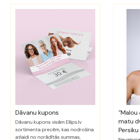
Dāvanu kupons
“Malou
matu dv
Dāvanu kupons visām Ellips.lv
Persiku
sortimenta precēm, kas nodrošina
atlaidi no norādītās summas,
Nevainoja