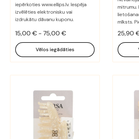
iepērkoties www.ellips.lv. Iespēja
mitrumu. 
izvēlēties elektronisku vai
lietošanas
izdrukātu dāvanu kuponu.
mīksts. P
15,00 € - 75,00 €
25,90 
Vēlos iegādāties