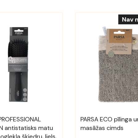
Nav n
PROFESSIONAL
PARSA ECO pīlinga u
 antistatisks matu
masāžas cimds
oglekļa šķiedru, liels,