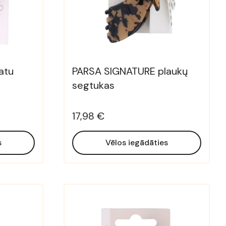
atu
PARSA SIGNATURE plaukų
segtukas
17,98 €
s
Vēlos iegādāties