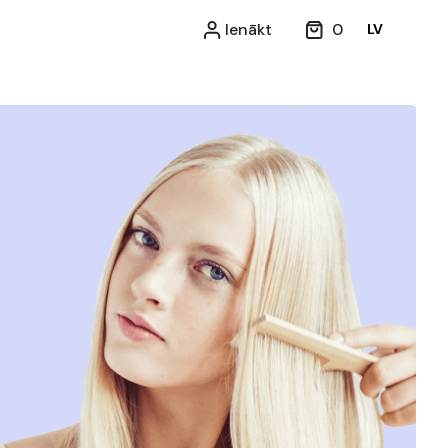
Ienākt
0
LV