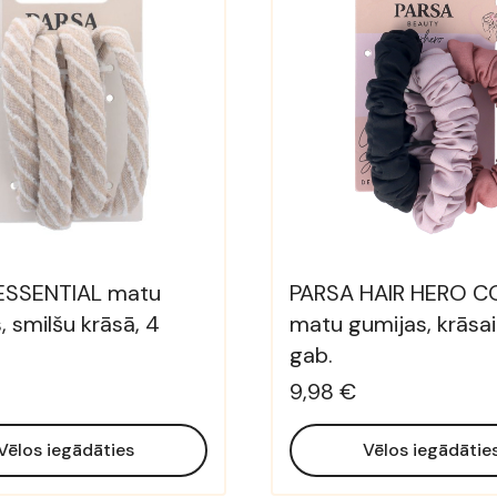
ESSENTIAL matu
PARSA HAIR HERO C
, smilšu krāsā, 4
matu gumijas, krāsai
gab.
9,98 €
Vēlos iegādāties
Vēlos iegādātie