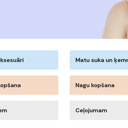
ksesuāri
Matu suka un ķe
kopšana
Nagu kopšana
iem
Ceļojumam