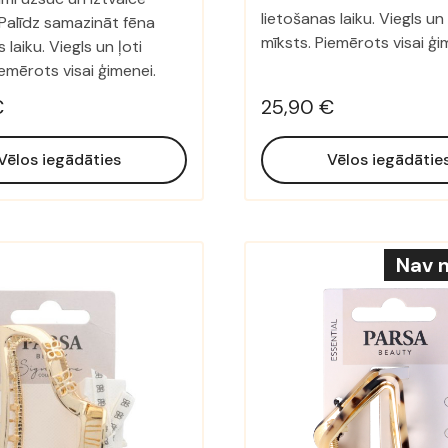
lietošanas laiku. Viegls un 
Palīdz samazināt fēna
mīksts. Piemērots visai ģi
 laiku. Viegls un ļoti
iemērots visai ģimenei.
€
25,90 €
Vēlos iegādāties
Vēlos iegādātie
Nav n