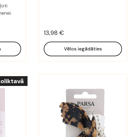
ļoti
menei.
13,98 €
s
Vēlos iegādāties
oliktavā