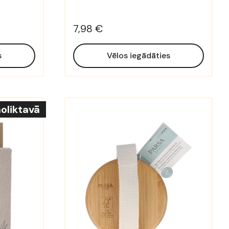
7,98 €
s
Vēlos iegādāties
oliktavā