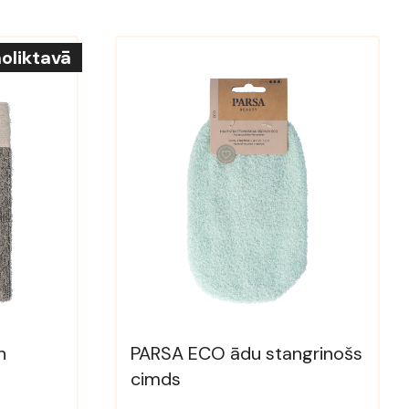
oliktavā
n
PARSA ECO ādu stangrinošs
cimds