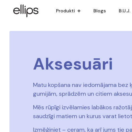
Produkti
Blogs
B.U.J.
Aksesuāri
Matu kopšana nav iedomājama bez
gumijām, sprādzēm un citiem aksesu
Mēs rūpīgi izvēlamies labākos ražotāj
saudzīgi matiem un kurus varat lietot
Izmēģiniet – ceram, ka arī jums tie pa