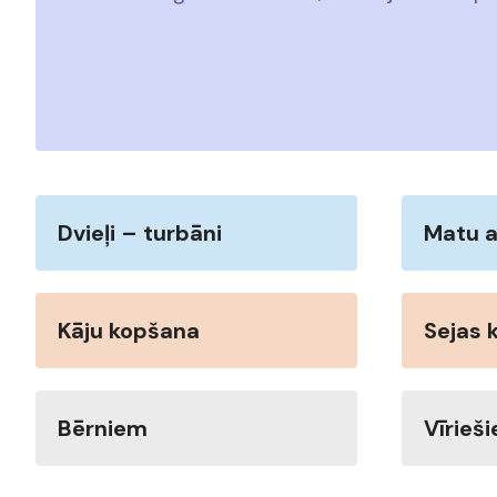
Dvieļi – turbāni
Matu a
Kāju kopšana
Sejas 
Bērniem
Vīrieš