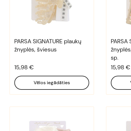
PARSA SIGNATURE plaukų
PARSA 
žnyplės, šviesus
žnyplės
sp.
15,98 €
15,98 €
Vēlos iegādāties