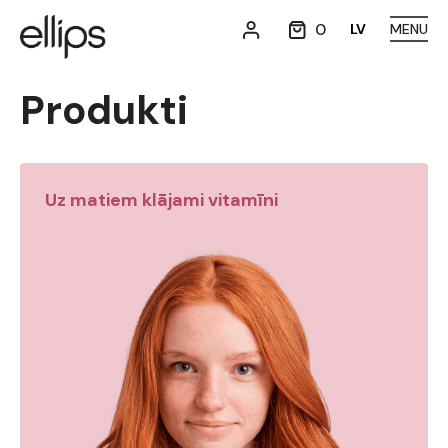
0
LV
MENU
Produkti
Uz matiem klājami vitamīni