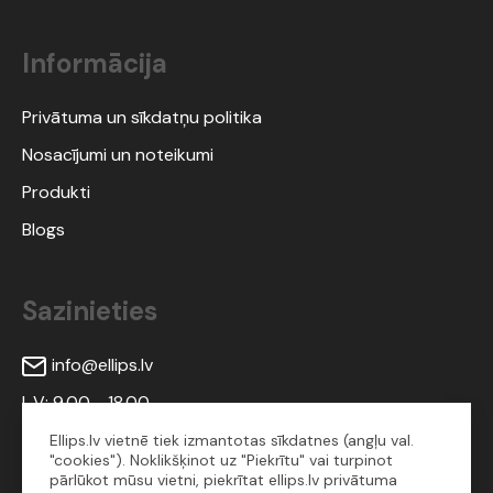
Informācija
Privātuma un sīkdatņu politika
Nosacījumi un noteikumi
Produkti
Blogs
Sazinieties
info@ellips.lv
I-V: 9.00 - 18.00
Ellips.lv vietnē tiek izmantotas sīkdatnes (angļu val.
"cookies"). Noklikšķinot uz "Piekrītu" vai turpinot
Sekojiet mums
pārlūkot mūsu vietni, piekrītat ellips.lv privātuma