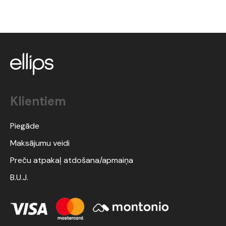
Klientiem
Piegāde
Maksājumu veidi
Preču atpakaļ atdošana/apmaiņa
B.U.J.