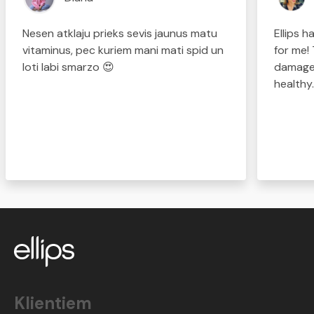
Nesen atklaju prieks sevis jaunus matu
Ellips 
vitaminus, pec kuriem mani mati spid un
for me!
loti labi smarzo 😍
damaged
healthy
Klientiem