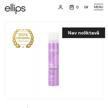
0
LV
MENU
Nav noliktavā