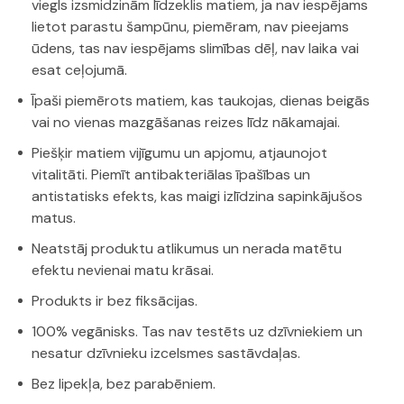
viegls izsmidzinām līdzeklis matiem, ja nav iespējams
lietot parastu šampūnu, piemēram, nav pieejams
ūdens, tas nav iespējams slimības dēļ, nav laika vai
esat ceļojumā.
Īpaši piemērots matiem, kas taukojas, dienas beigās
vai no vienas mazgāšanas reizes līdz nākamajai.
Piešķir matiem vijīgumu un apjomu, atjaunojot
vitalitāti. Piemīt antibakteriālas īpašības un
antistatisks efekts, kas maigi izlīdzina sapinkājušos
matus.
Neatstāj produktu atlikumus un nerada matētu
efektu nevienai matu krāsai.
Produkts ir bez fiksācijas.
100% vegānisks. Tas nav testēts uz dzīvniekiem un
nesatur dzīvnieku izcelsmes sastāvdaļas.
Bez lipekļa, bez parabēniem.