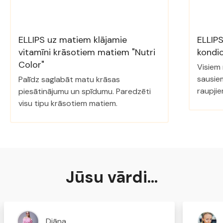
ELLIPS uz matiem klājamie
ELLIP
vitamīni krāsotiem matiem "Nutri
kondic
Color"
Visiem 
sausiem
Palīdz saglabāt matu krāsas
raupji
piesātinājumu un spīdumu. Paredzēti
visu tipu krāsotiem matiem.
Jūsu vārdi…
Diāna