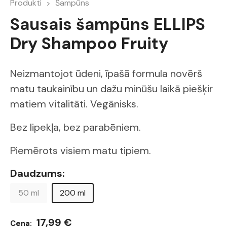
Produkti
Šampūns
Sausais šampūns ELLIPS
Dry Shampoo Fruity
Neizmantojot ūdeni, īpašā formula novērš
matu taukainību un dažu minūšu laikā piešķir
matiem vitalitāti. Vegānisks.
Bez lipekļa, bez parabēniem.
Piemērots visiem matu tipiem.
Daudzums:
50 ml
200 ml
17,99 €
Cena: