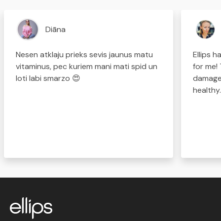
Diāna
Nesen atklaju prieks sevis jaunus matu
Ellips 
vitaminus, pec kuriem mani mati spid un
for me!
loti labi smarzo 😍
damaged
healthy