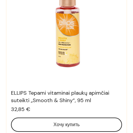
ELLIPS Tepami vitaminai plaukų apimčiai
suteikti „Smooth & Shiny“, 95 ml
32,85 €
Хочу купить