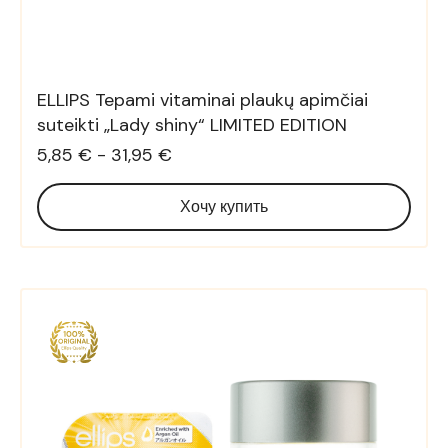
ELLIPS Tepami vitaminai plaukų apimčiai
suteikti „Lady shiny“ LIMITED EDITION
5,85 € - 31,95 €
Хочу купить